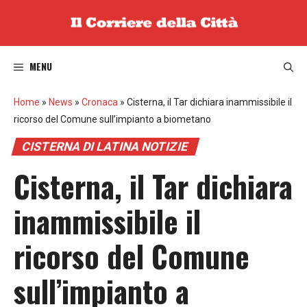
Vai
al
contenuto
MENU
Home
»
News
»
Cronaca
»
Cisterna, il Tar dichiara inammissibile il
ricorso del Comune sull’impianto a biometano
CISTERNA DI LATINA NOTIZIE
Cisterna, il Tar dichiara
inammissibile il
ricorso del Comune
sull’impianto a