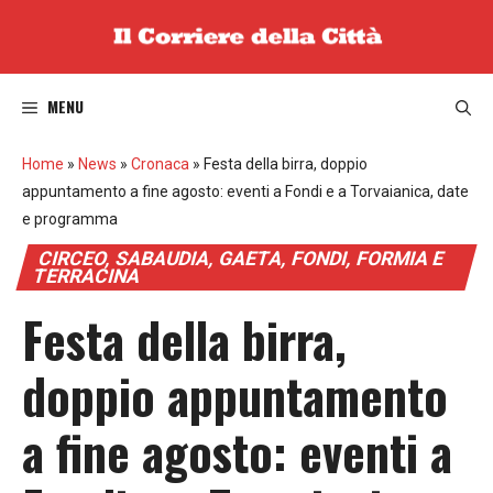
Vai
al
contenuto
MENU
Home
»
News
»
Cronaca
»
Festa della birra, doppio
appuntamento a fine agosto: eventi a Fondi e a Torvaianica, date
e programma
CIRCEO, SABAUDIA, GAETA, FONDI, FORMIA E
TERRACINA
Festa della birra,
doppio appuntamento
a fine agosto: eventi a