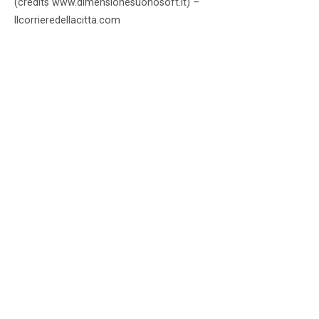
(credits www.dimensionesuonosoft.it) –
Ilcorrieredellacitta.com