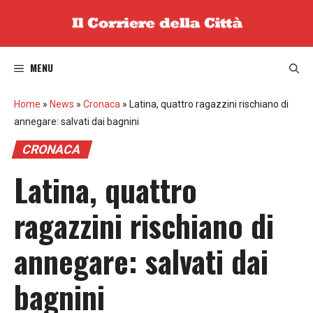
Vai
al
contenuto
MENU
Home
»
News
»
Cronaca
»
Latina, quattro ragazzini rischiano di
annegare: salvati dai bagnini
CRONACA
Latina, quattro
ragazzini rischiano di
annegare: salvati dai
bagnini