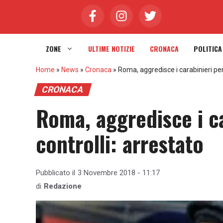
Vai
al
contenuto
ZONE
ULTIME NOTIZIE
CRONACA
POLITICA
Home
»
News
»
Cronaca
»
Roma, aggredisce i carabinieri per 
CRONACA
Roma, aggredisce i ca
controlli: arrestato
Pubblicato il
3 Novembre 2018 - 11:17
di
Redazione