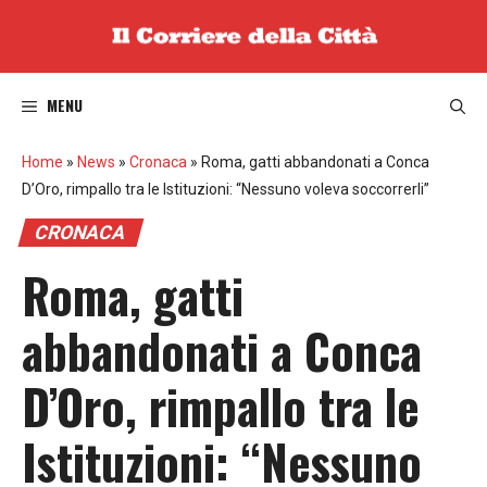
Vai
al
contenuto
MENU
Home
»
News
»
Cronaca
»
Roma, gatti abbandonati a Conca
D’Oro, rimpallo tra le Istituzioni: “Nessuno voleva soccorrerli”
CRONACA
Roma, gatti
abbandonati a Conca
D’Oro, rimpallo tra le
Istituzioni: “Nessuno