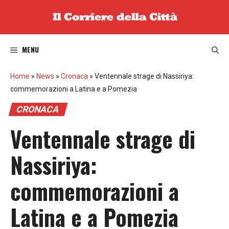
Vai
al
contenuto
MENU
Home
»
News
»
Cronaca
»
Ventennale strage di Nassiriya:
commemorazioni a Latina e a Pomezia
CRONACA
Ventennale strage di
Nassiriya:
commemorazioni a
Latina e a Pomezia