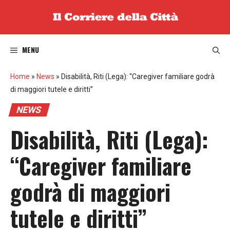
Vai
al
contenuto
MENU
Home
»
News
»
Disabilità, Riti (Lega): “Caregiver familiare godrà
di maggiori tutele e diritti”
NEWS
Disabilità, Riti (Lega):
“Caregiver familiare
godrà di maggiori
tutele e diritti”