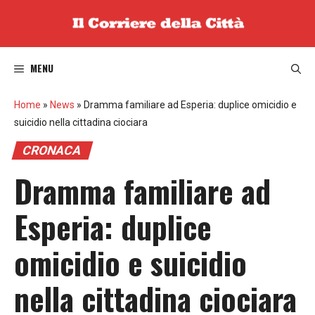
Vai
al
contenuto
MENU
Home
»
News
»
Dramma familiare ad Esperia: duplice omicidio e
suicidio nella cittadina ciociara
CRONACA
Dramma familiare ad
Esperia: duplice
omicidio e suicidio
nella cittadina ciociara