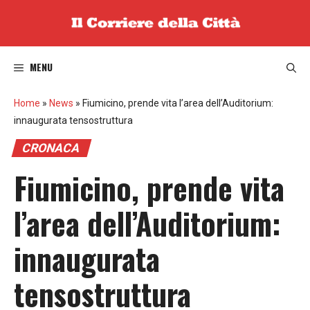
Vai
al
contenuto
MENU
Home
»
News
»
Fiumicino, prende vita l’area dell’Auditorium:
innaugurata tensostruttura
CRONACA
Fiumicino, prende vita
l’area dell’Auditorium:
innaugurata
tensostruttura