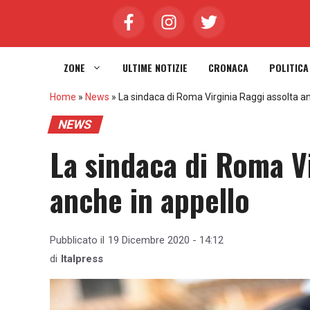
Vai
al
contenuto
ZONE
ULTIME NOTIZIE
CRONACA
POLITICA
Home
»
News
»
La sindaca di Roma Virginia Raggi assolta an
NEWS
La sindaca di Roma Vi
anche in appello
Pubblicato il
19 Dicembre 2020 - 14:12
di
Italpress