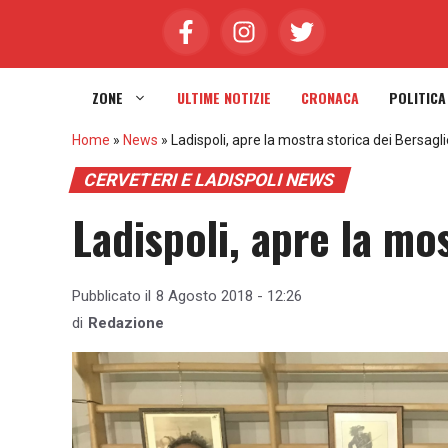
Vai
al
contenuto
ZONE
ULTIME NOTIZIE
CRONACA
POLITICA
Home
»
News
»
Ladispoli, apre la mostra storica dei Bersagli
CERVETERI E LADISPOLI NEWS
Ladispoli, apre la mos
Pubblicato il
8 Agosto 2018 - 12:26
di
Redazione