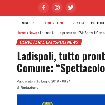
Vai
al
contenuto
ZONE
ULTIME NOTIZIE
CRONACA
POLITICA
Home
»
News
»
Ladispoli, tutto pronto per l’Air Show, il Co
CERVETERI E LADISPOLI NEWS
Ladispoli, tutto pront
Comune: “Spettacolo
Pubblicato il
10 Luglio 2018 - 09:24
di
Redazione