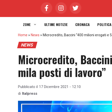
Vai
al
contenuto
ZONE
ULTIME NOTIZIE
CRONACA
POLITICA
Home
»
News
»
Microcredito, Baccini “400 milioni erogati e 5
NEWS
Microcredito, Baccini
mila posti di lavoro”
Pubblicato il
17 Dicembre 2021 - 12:10
di
Italpress