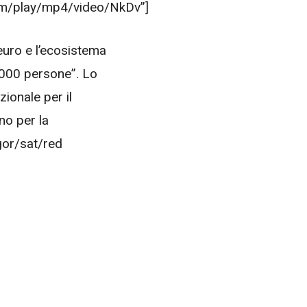
.com/play/mp4/video/NkDv”]
euro e l’ecosistema
0.000 persone”. Lo
ionale per il
no per la
 gor/sat/red