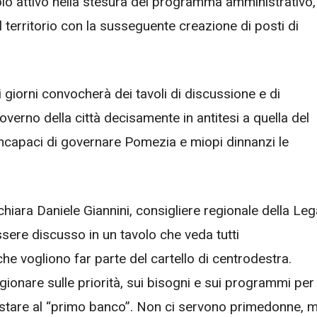
olo attivo nella stesura del programma amministrativo,
l territorio con la susseguente creazione di posti di
giorni convocherà dei tavoli di discussione e di
governo della città decisamente in antitesi a quella del
incapaci di governare Pomezia e miopi dinnanzi le
chiara Daniele Giannini, consigliere regionale della Leg
ssere discusso in un tavolo che veda tutti
 che vogliono far parte del cartello di centrodestra.
ionare sulle priorità, sui bisogni e sui programmi per 
eve stare al “primo banco”. Non ci servono primedonne, 