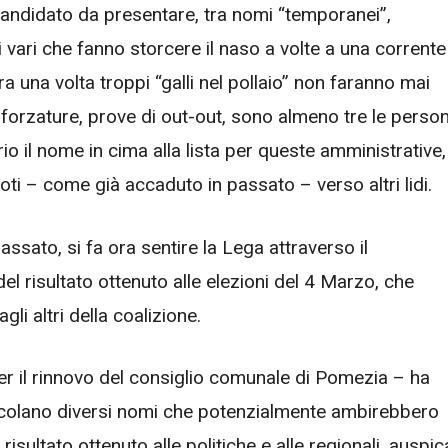
andidato da presentare, tra nomi “temporanei”,
ari che fanno storcere il naso a volte a una corrente
ra una volta troppi “galli nel pollaio” non faranno mai
i forzature, prove di out-out, sono almeno tre le perso
io il nome in cima alla lista per queste amministrative,
oti – come già accaduto in passato – verso altri lidi.
assato, si fa ora sentire la Lega attraverso il
el risultato ottenuto alle elezioni del 4 Marzo, che
agli altri della coalizione.
er il rinnovo del consiglio comunale di Pomezia – ha
ircolano diversi nomi che potenzialmente ambirebbero
risultato ottenuto alle politiche e alle regionali, auspic