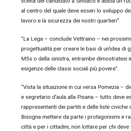
scelta del candidato a Sindaco e abbia un ru
al centro del quale deve esseri lo sviluppo de
lavoro e la sicurezza dei nostri quartieri”.
“La Lega – conclude Vettraino – nei prossimi 
progettualitá per creare le basi di un’idea di 
M5s o della sinistra, entrambe dimostratesi 
esigenze delle classi sociali più povere”.
“Vista la situazione in cui versa Pomezia – di
e segretario d’aula alla Pisana – tutto deve e
rappresentanti dei partiti e delle liste civiche
Bisogna mettere da parte i protagonismi e rag
città e per i cittadini, non lottare per chi d