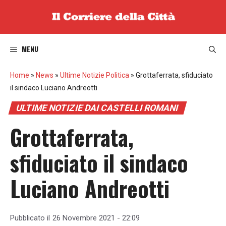
Vai
al
contenuto
MENU
Home
»
News
»
Ultime Notizie Politica
»
Grottaferrata, sfiduciato
il sindaco Luciano Andreotti
ULTIME NOTIZIE DAI CASTELLI ROMANI
Grottaferrata,
sfiduciato il sindaco
Luciano Andreotti
Pubblicato il
26 Novembre 2021 - 22:09