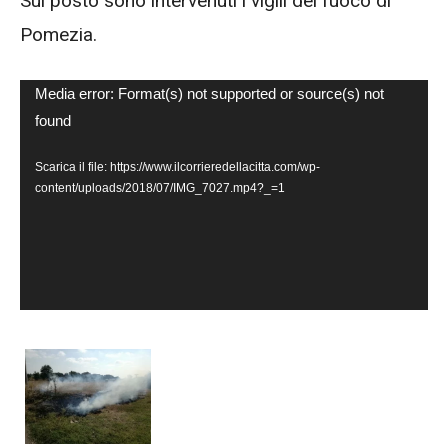
Sul posto sono intervenuti i vigili del fuoco di
Pomezia.
Video
Media error: Format(s) not supported or source(s) not
found
Player
Scarica il file: https://www.ilcorrieredellacitta.com/wp-
content/uploads/2018/07/IMG_7027.mp4?_=1