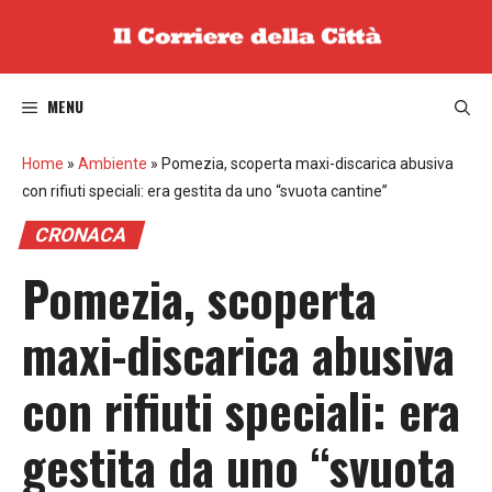
Vai
al
contenuto
MENU
Home
»
Ambiente
»
Pomezia, scoperta maxi-discarica abusiva
con rifiuti speciali: era gestita da uno “svuota cantine”
CRONACA
Pomezia, scoperta
maxi-discarica abusiva
con rifiuti speciali: era
gestita da uno “svuota