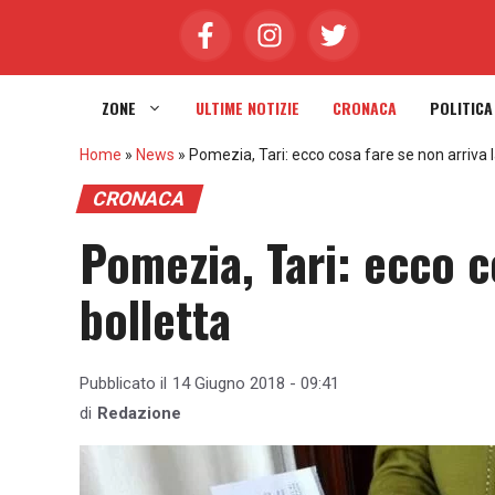
Vai
al
contenuto
ZONE
ULTIME NOTIZIE
CRONACA
POLITICA
Home
»
News
»
Pomezia, Tari: ecco cosa fare se non arriva l
CRONACA
Pomezia, Tari: ecco c
bolletta
Pubblicato il
14 Giugno 2018 - 09:41
di
Redazione