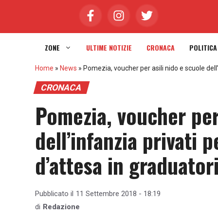
Vai
al
contenuto
ZONE
ULTIME NOTIZIE
CRONACA
POLITICA
Home
»
News
»
Pomezia, voucher per asili nido e scuole dell’i
CRONACA
Pomezia, voucher per 
dell’infanzia privati p
d’attesa in graduator
Pubblicato il
11 Settembre 2018 - 18:19
di
Redazione