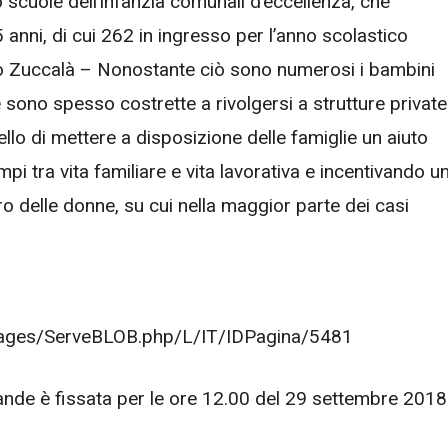
 scuole dell’infanzia comunali d’eccellenza, che
 anni, di cui 262 in ingresso per l’anno scolastico
no Zuccalà – Nonostante ciò sono numerosi i bambini
e sono spesso costrette a rivolgersi a strutture private
ello di mettere a disposizione delle famiglie un aiuto
pi tra vita familiare e vita lavorativa e incentivando u
 delle donne, su cui nella maggior parte dei casi
pages/ServeBLOB.php/L/IT/IDPagina/5481
nde è fissata per le ore 12.00 del 29 settembre 2018