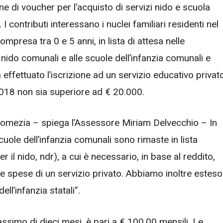
e di voucher per l’acquisto di servizi nido e scuola
I contributi interessano i nuclei familiari residenti nel
mpresa tra 0 e 5 anni, in lista di attesa nelle
li nido comunali e alle scuole dell’infanzia comunali e
ià effettuato l’iscrizione ad un servizio educativo privat
018 non sia superiore ad € 20.000.
 Pomezia – spiega l’Assessore Miriam Delvecchio – In
scuole dell’infanzia comunali sono rimaste in lista
r il nido, ndr), a cui è necessario, in base al reddito,
spese di un servizio privato. Abbiamo inoltre esteso 
ll’infanzia statali”.
simo di dieci mesi, è pari a € 100.00 mensili. Le