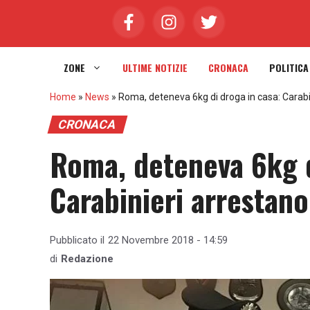
Vai
al
contenuto
ZONE
ULTIME NOTIZIE
CRONACA
POLITICA
Home
»
News
»
Roma, deteneva 6kg di droga in casa: Carab
CRONACA
Roma, deteneva 6kg d
Carabinieri arrestan
Pubblicato il
22 Novembre 2018 - 14:59
di
Redazione