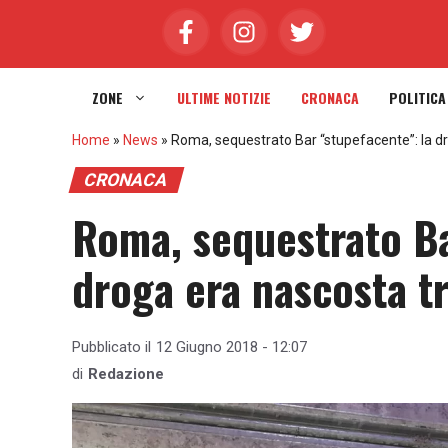
Vai
al
contenuto
ZONE
ULTIME NOTIZIE
CRONACA
POLITICA
Home
»
News
»
Roma, sequestrato Bar “stupefacente”: la dro
CRONACA
Roma, sequestrato Ba
droga era nascosta tr
Pubblicato il
12 Giugno 2018 - 12:07
di
Redazione