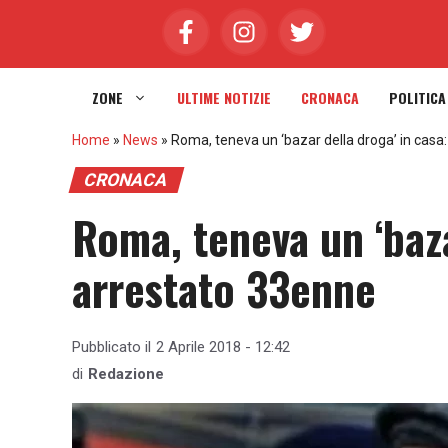
Vai
al
contenuto
ZONE
ULTIME NOTIZIE
CRONACA
POLITICA
Home
»
News
»
Roma, teneva un ‘bazar della droga’ in casa
CRONACA
Roma, teneva un ‘baza
arrestato 33enne
Pubblicato il
2 Aprile 2018 - 12:42
di
Redazione