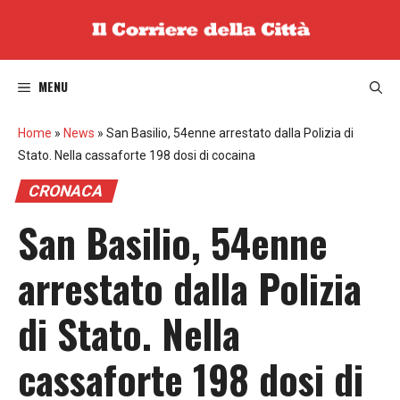
Vai
al
contenuto
MENU
Home
»
News
»
San Basilio, 54enne arrestato dalla Polizia di
Stato. Nella cassaforte 198 dosi di cocaina
CRONACA
San Basilio, 54enne
arrestato dalla Polizia
di Stato. Nella
cassaforte 198 dosi di