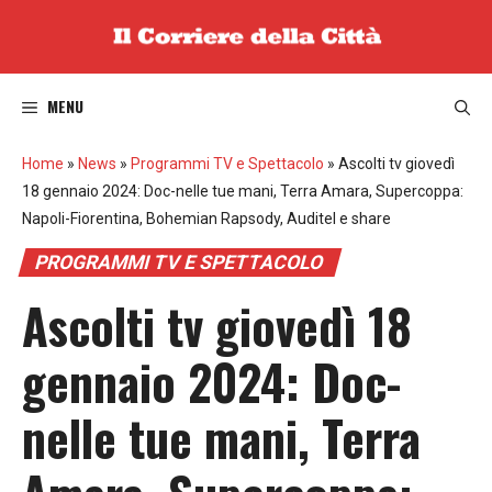
Vai
al
contenuto
MENU
Home
»
News
»
Programmi TV e Spettacolo
»
Ascolti tv giovedì
18 gennaio 2024: Doc-nelle tue mani, Terra Amara, Supercoppa:
Napoli-Fiorentina, Bohemian Rapsody, Auditel e share
PROGRAMMI TV E SPETTACOLO
Ascolti tv giovedì 18
gennaio 2024: Doc-
nelle tue mani, Terra