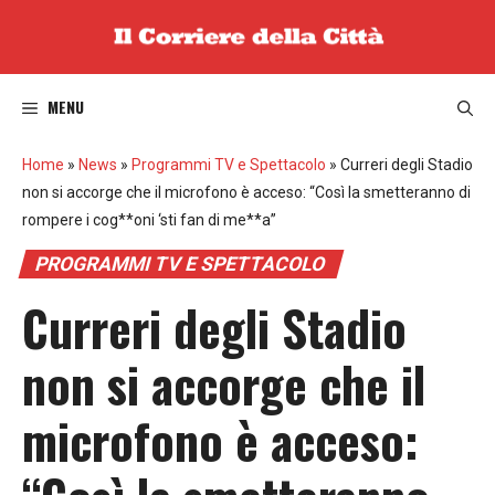
Vai
al
contenuto
MENU
Home
»
News
»
Programmi TV e Spettacolo
»
Curreri degli Stadio
non si accorge che il microfono è acceso: “Così la smetteranno di
rompere i cog**oni ‘sti fan di me**a”
PROGRAMMI TV E SPETTACOLO
Curreri degli Stadio
non si accorge che il
microfono è acceso: