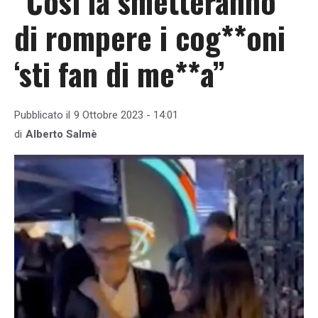
“Così la smetteranno
di rompere i cog**oni
‘sti fan di me**a”
Pubblicato il
9 Ottobre 2023 - 14:01
di
Alberto Salmè