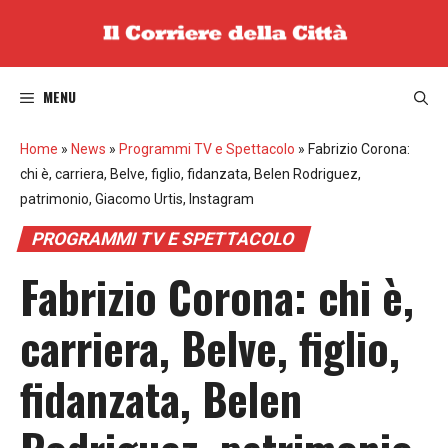
Vai
al
contenuto
MENU
Home
»
News
»
Programmi TV e Spettacolo
»
Fabrizio Corona:
chi è, carriera, Belve, figlio, fidanzata, Belen Rodriguez,
patrimonio, Giacomo Urtis, Instagram
PROGRAMMI TV E SPETTACOLO
Fabrizio Corona: chi è,
carriera, Belve, figlio,
fidanzata, Belen