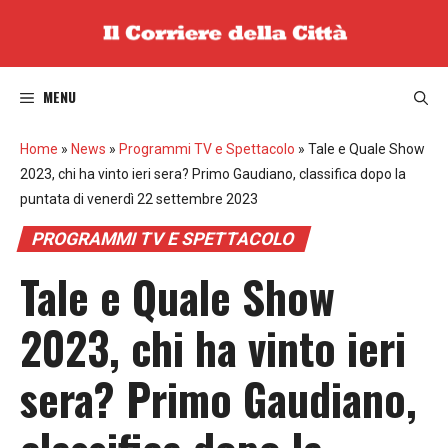
Vai
al
contenuto
MENU
Home
»
News
»
Programmi TV e Spettacolo
»
Tale e Quale Show
2023, chi ha vinto ieri sera? Primo Gaudiano, classifica dopo la
puntata di venerdì 22 settembre 2023
PROGRAMMI TV E SPETTACOLO
Tale e Quale Show
2023, chi ha vinto ieri
sera? Primo Gaudiano,