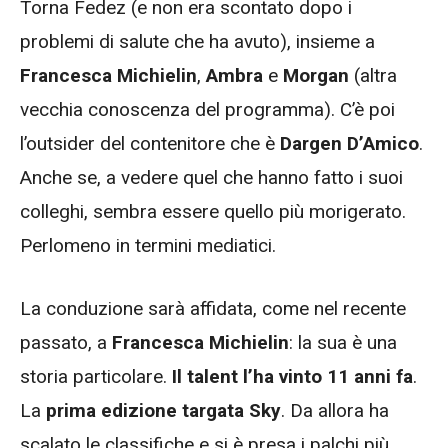
Torna Fedez (e non era scontato dopo i
problemi di salute che ha avuto), insieme a
Francesca Michielin
,
Ambra
e
Morgan
(altra
vecchia conoscenza del programma). C’è poi
l’outsider del contenitore che è
Dargen D’Amico
.
Anche se, a vedere quel che hanno fatto i suoi
colleghi, sembra essere quello più morigerato.
Perlomeno in termini mediatici.
La conduzione sarà affidata, come nel recente
passato, a
Francesca Michielin
: la sua è una
storia particolare.
Il talent l’ha vinto 11 anni fa
.
La
prima edizione targata Sky
. Da allora ha
scalato le classifiche e si è presa i palchi più