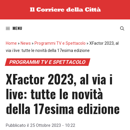
Vai
al
contenuto
MENU
Home
»
News
»
Programmi TV e Spettacolo
»
XFactor 2023, al
via i live: tutte le novità della 17esima edizione
PROGRAMMI TV E SPETTACOLO
XFactor 2023, al via i
live: tutte le novità
della 17esima edizione
Pubblicato il
25 Ottobre 2023 - 10:22