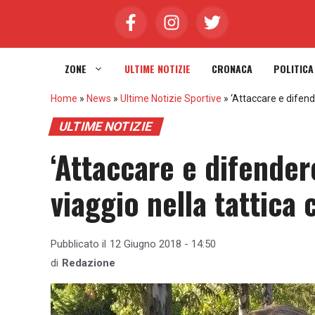
Vai
al
contenuto
ZONE
ULTIME NOTIZIE
CRONACA
POLITICA
Home
»
News
»
Ultime Notizie Sportive
»
‘Attaccare e difende
ULTIME NOTIZIE
‘Attaccare e difender
viaggio nella tattica 
Pubblicato il
12 Giugno 2018 - 14:50
di
Redazione