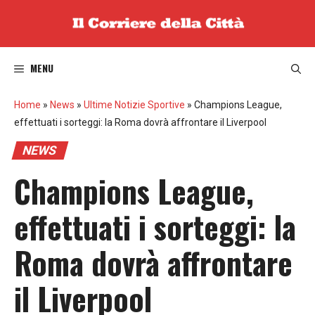
Vai
al
contenuto
MENU
Home
»
News
»
Ultime Notizie Sportive
»
Champions League,
effettuati i sorteggi: la Roma dovrà affrontare il Liverpool
NEWS
Champions League,
effettuati i sorteggi: la
Roma dovrà affrontare
il Liverpool