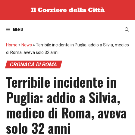
Vai
al
contenuto
MENU
Home
»
News
»
Terribile incidente in Puglia: addio a Silvia, medico
di Roma, aveva solo 32 anni
CRONACA DI ROMA
Terribile incidente in
Puglia: addio a Silvia,
medico di Roma, aveva
solo 32 anni