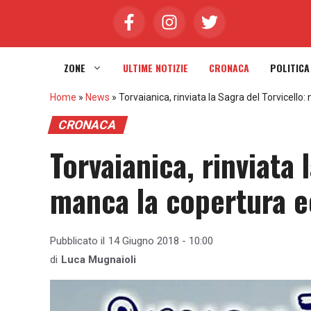
Vai
al
contenuto
ZONE
ULTIME NOTIZIE
CRONACA
POLITICA
Home
»
News
»
Torvaianica, rinviata la Sagra del Torvicell
CRONACA
Torvaianica, rinviata 
manca la copertura e
Pubblicato il
14 Giugno 2018 - 10:00
di
Luca Mugnaioli