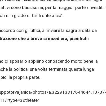
i attivi sono bassissimi, per la maggior parte rinvestiti 
non è in grado di far fronte a ciò”.
accordo con gli uffici, a rinviare la sagra a data da
azione che a breve si insedierà, pianifichi
iamo di sposarlo appieno conoscendo molto bene la
che la politica, una volta terminata questa lunga
pidi la propria parte.
iluppotorvajanica/photos/a.322913317844644.10737
1/?type=3&theater