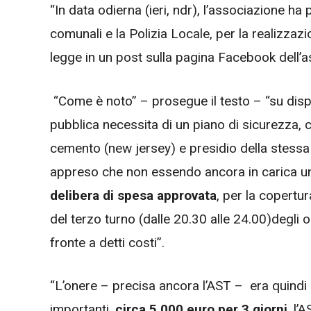
“In data odierna (ieri, ndr), l’associazione ha
comunali e la Polizia Locale, per la realizzazi
legge in un post sulla pagina Facebook dell’a
“Come è noto” – prosegue il testo – “su disp
pubblica necessita di un piano di sicurezza, c
cemento (new jersey) e presidio della stessa
appreso che non essendo ancora in carica u
delibera di spesa approvata
, per la copertu
del terzo turno (dalle 20.30 alle 24.00)degli 
fronte a detti costi”.
“L’onere – precisa ancora l’AST – era quindi 
importanti,
circa 5.000 euro per 3 giorni
, l’