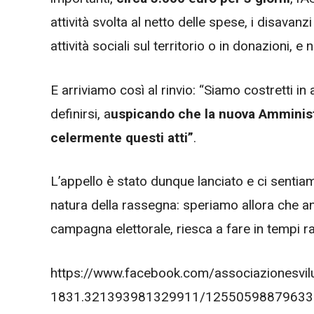
attività svolta al netto delle spese, i disavanz
attività sociali sul territorio o in donazioni, e 
E arriviamo così al rinvio: “Siamo costretti in 
definirsi, a
uspicando che la nuova Amministr
celermente questi atti”
.
L’appello è stato dunque lanciato e ci sent
natura della rassegna: speriamo allora che an
campagna elettorale, riesca a fare in tempi ra
https://www.facebook.com/associazionesv
1831.321393981329911/125505988796331