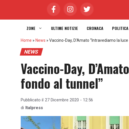
Vai
al
contenuto
ZONE
ULTIME NOTIZIE
CRONACA
POLITICA
Home
»
News
»
Vaccino-Day, D’Amato “Intravediamo la luce 
NEWS
Vaccino-Day, D’Amato
fondo al tunnel”
Pubblicato il
27 Dicembre 2020 - 12:56
di
Italpress