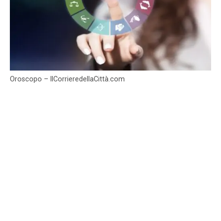
Oroscopo – IlCorrieredellaCittà.com