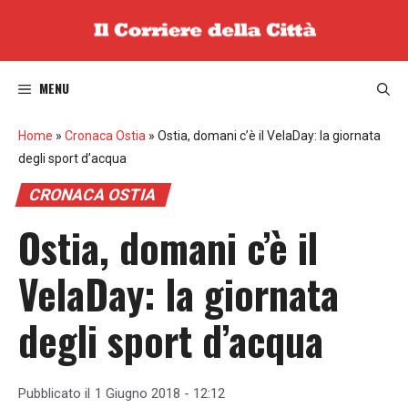
Vai
al
contenuto
MENU
Home
»
Cronaca Ostia
»
Ostia, domani c’è il VelaDay: la giornata
degli sport d’acqua
CRONACA OSTIA
Ostia, domani c’è il
VelaDay: la giornata
degli sport d’acqua
Pubblicato il
1 Giugno 2018 - 12:12