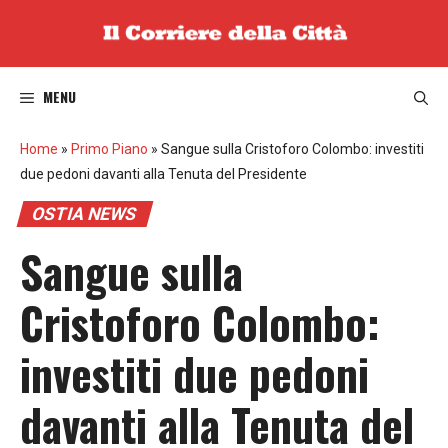
Vai
al
contenuto
MENU
Home
»
Primo Piano
»
Sangue sulla Cristoforo Colombo: investiti
due pedoni davanti alla Tenuta del Presidente
OSTIA NEWS
Sangue sulla
Cristoforo Colombo:
investiti due pedoni
davanti alla Tenuta del