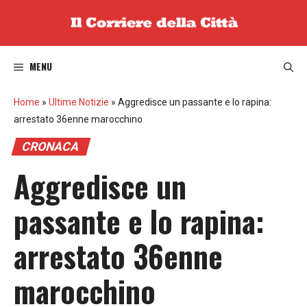
Vai
al
contenuto
MENU
Home
»
Ultime Notizie
»
Aggredisce un passante e lo rapina:
arrestato 36enne marocchino
CRONACA
Aggredisce un
passante e lo rapina:
arrestato 36enne
marocchino