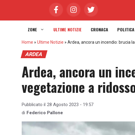
Vai
al
contenuto
ZONE
ULTIME NOTIZIE
CRONACA
POLITICA
Home
»
Ultime Notizie
»
Ardea, ancora un incendio: brucia l
ARDEA
Ardea, ancora un ince
vegetazione a ridosso
Pubblicato il
28 Agosto 2023 - 19:57
di
Federico Pallone