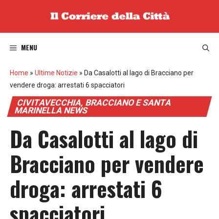
Vai
al
contenuto
MENU
Home
»
Ultime Notizie
»
Da Casalotti al lago di Bracciano per
vendere droga: arrestati 6 spacciatori
CIVITAVECCHIA, BRACCIANO E SANTA
MARINELLA NEWS
Da Casalotti al lago di
Bracciano per vendere
droga: arrestati 6
spacciatori