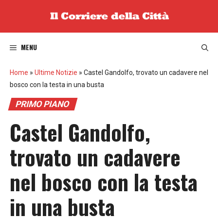
Vai
al
contenuto
MENU
Home
»
Ultime Notizie
»
Castel Gandolfo, trovato un cadavere nel
bosco con la testa in una busta
PRIMO PIANO
Castel Gandolfo,
trovato un cadavere
nel bosco con la testa
in una busta