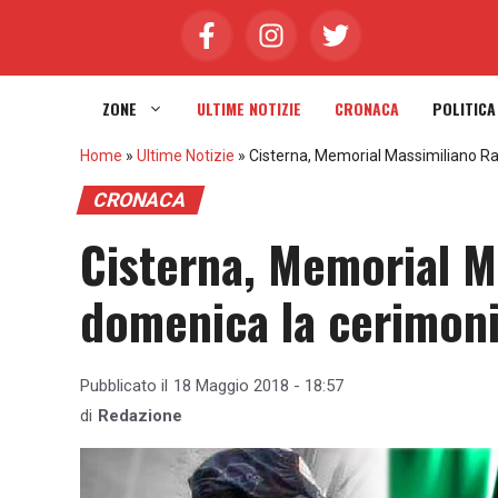
Vai
al
contenuto
ZONE
ULTIME NOTIZIE
CRONACA
POLITICA
Home
»
Ultime Notizie
»
Cisterna, Memorial Massimiliano Ra
CRONACA
Cisterna, Memorial 
domenica la cerimonia
Pubblicato il
18 Maggio 2018 - 18:57
di
Redazione