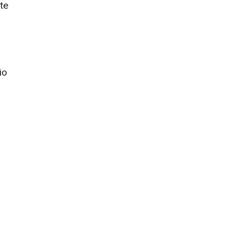
te
io