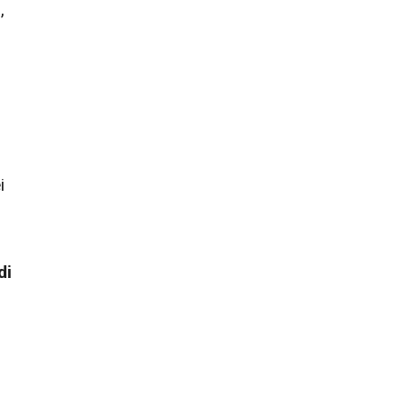
8
,
i
di