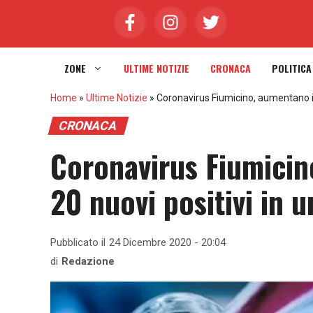
Vai
al
contenuto
ZONE
ULTIME NOTIZIE
CRONACA
POLITICA
Home
»
Ultime Notizie
»
Coronavirus Fiumicino, aumentano i c
CRONACA
Coronavirus Fiumicin
20 nuovi positivi in 
Pubblicato il
24 Dicembre 2020 - 20:04
di
Redazione