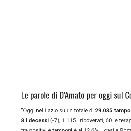
Le parole di D’Amato per oggi sul C
”Oggi nel Lazio su un totale di
29.035 tampo
8 i decessi
(-7), 1.115 i ricoverati, 60 le tera
tra positivi e tamponi è al 13,6%. I casi a R