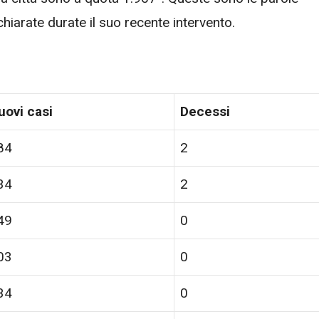
hiarate durate il suo recente intervento.
uovi casi
Decessi
84
2
34
2
49
0
03
0
34
0