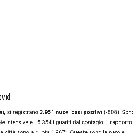
ovid
ni,
si registrano
3.951 nuovi casi positivi
(-808). Son
pie intensive e +5.354 i guariti dal contagio. Il rapporto
oma città sono a quota 1.967”. Queste sono le parole