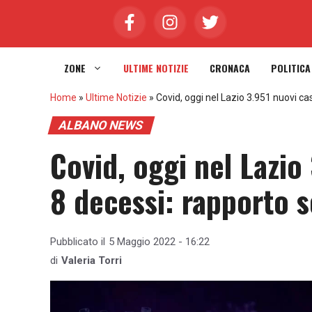
Vai
al
contenuto
ZONE
ULTIME NOTIZIE
CRONACA
POLITICA
Home
»
Ultime Notizie
»
Covid, oggi nel Lazio 3.951 nuovi ca
ALBANO NEWS
Covid, oggi nel Lazio 
8 decessi: rapporto 
Pubblicato il
5 Maggio 2022 - 16:22
di
Valeria Torri