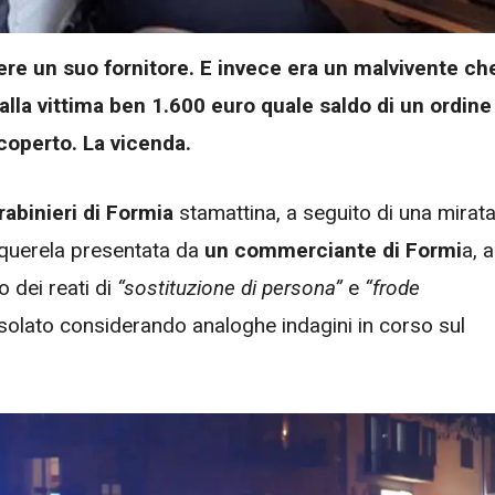
ere un suo fornitore. E invece era un malvivente ch
e’ alla vittima ben 1.600 euro quale saldo di un ordine
coperto. La vicenda.
rabinieri di Formia
stamattina,
a seguito di una mirat
a/querela presentata da
un commerciante di Formi
a, 
o dei reati di
“sostituzione di persona”
e
“frode
 isolato considerando analoghe indagini in corso sul