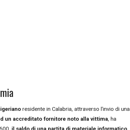
rmia
igeriano
residente in Calabria, attraverso l’invio di una
ad un accreditato fornitore noto alla vittima
, ha
.600,
il saldo di una partita di materiale informatico