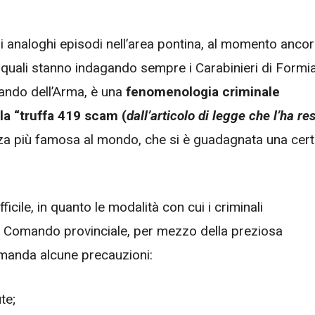
ri analoghi episodi nell’area pontina, al momento anco
i quali stanno indagando sempre i Carabinieri di Formia
ando dell’Arma, è una
fenomenologia criminale
 la “truffa 419 scam (
dall’articolo di legge che l’ha re
za più famosa al mondo, che si è guadagnata una cer
ficile, in quanto le modalità con cui i criminali
il Comando provinciale, per mezzo della preziosa
omanda alcune precauzioni:
te;