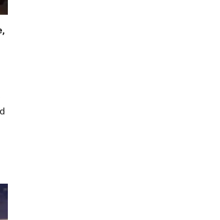
e,
a
ad