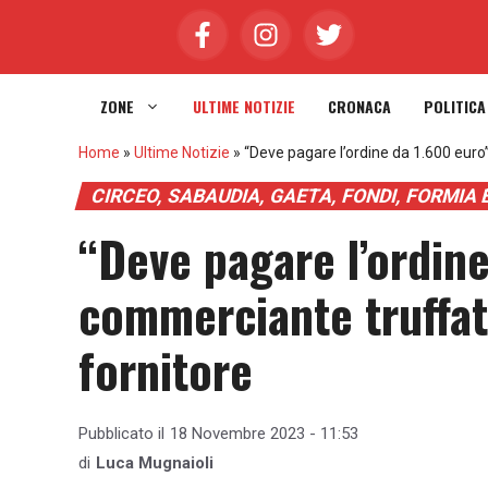
Vai
al
contenuto
ZONE
ULTIME NOTIZIE
CRONACA
POLITICA
Home
»
Ultime Notizie
»
“Deve pagare l’ordine da 1.600 euro
CIRCEO, SABAUDIA, GAETA, FONDI, FORMIA
“Deve pagare l’ordine
commerciante truffat
fornitore
Pubblicato il
18 Novembre 2023 - 11:53
di
Luca Mugnaioli