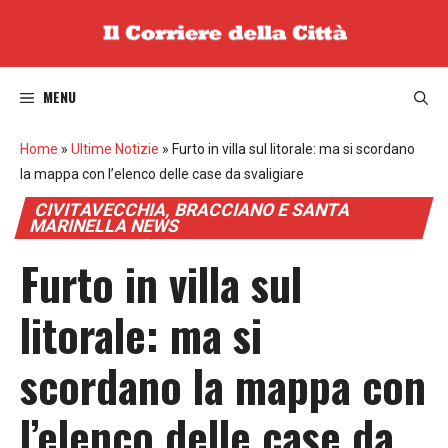
Vai
al
contenuto
MENU
Home
»
Ultime Notizie
»
Furto in villa sul litorale: ma si scordano
la mappa con l’elenco delle case da svaligiare
CIVITAVECCHIA, BRACCIANO E SANTA
MARINELLA NEWS
Furto in villa sul
litorale: ma si
scordano la mappa con
l’elenco delle case da