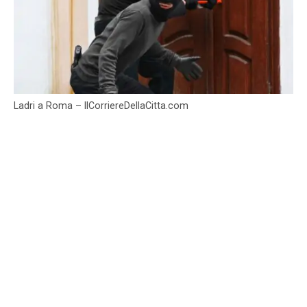
Ladri a Roma – IlCorriereDellaCitta.com