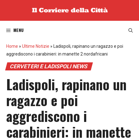
Vai
al
contenuto
MENU
Home
»
Ultime Notizie
»
Ladispoli, rapinano un ragazzo e poi
aggrediscono i carabinieri: in manette 2 nordafricani
CERVETERI E LADISPOLI NEWS
Ladispoli, rapinano un
ragazzo e poi
aggrediscono i
carabinieri: in manette