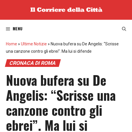
Vai
al
contenuto
MENU
Home
»
Ultime Notizie
»
Nuova bufera su De Angelis: “Scrisse
una canzone contro gli ebrei”. Ma lui si difende
CRONACA DI ROMA
Nuova bufera su De
Angelis: “Scrisse una
canzone contro gli
ebrei”. Ma lui si