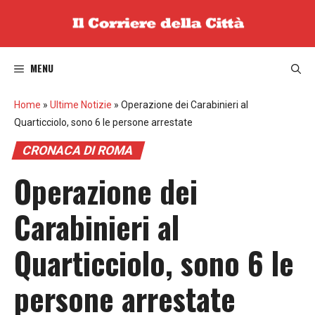
Vai
al
contenuto
MENU
Home
»
Ultime Notizie
»
Operazione dei Carabinieri al
Quarticciolo, sono 6 le persone arrestate
CRONACA DI ROMA
Operazione dei
Carabinieri al
Quarticciolo, sono 6 le
persone arrestate